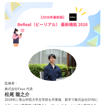
監修者：
株式会社Feux 代表
松尾 龍之介
2018年に青山学院大学文学部を卒業後、新卒で株式会社DYMに