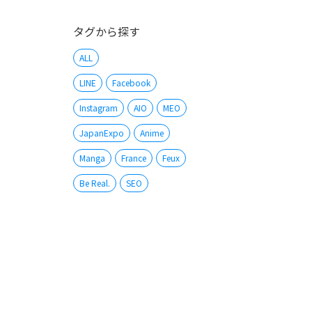
タグから探す
ALL
LINE
Facebook
Instagram
AIO
MEO
JapanExpo
Anime
Manga
France
Feux
Be Real.
SEO