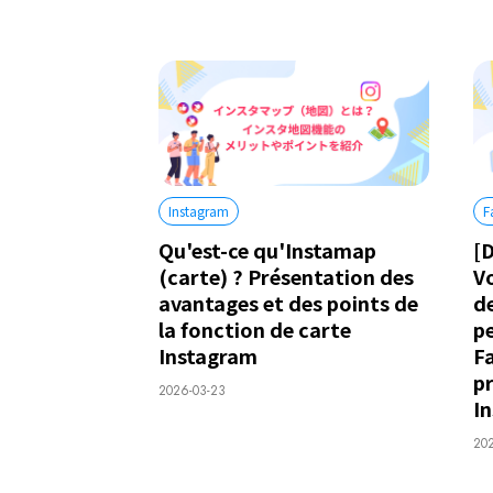
Instagram
F
Qu'est-ce qu'Instamap
[D
(carte) ? Présentation des
V
avantages et des points de
d
la fonction de carte
p
Instagram
F
pr
2026-03-23
I
202