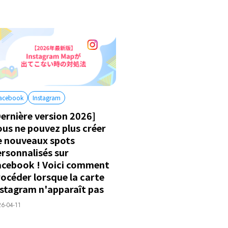
acebook
Instagram
ernière version 2026]
ous ne pouvez plus créer
e nouveaux spots
ersonnalisés sur
acebook ! Voici comment
océder lorsque la carte
nstagram n'apparaît pas
6-04-11