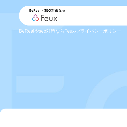
BeRealやseo対策ならFeux
›
プライバシーポリシー