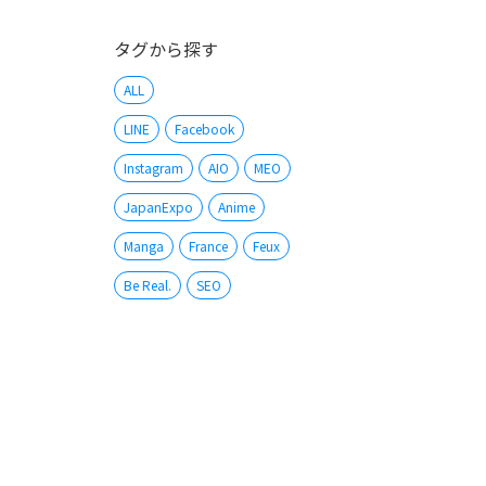
タグから探す
ALL
LINE
Facebook
Instagram
AIO
MEO
JapanExpo
Anime
Manga
France
Feux
Be Real.
SEO